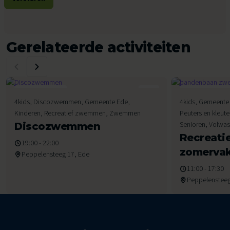
Gerelateerde activiteiten
7
8
4kids, Discozwemmen, Gemeente Ede,
4kids, Gemeente 
Augustus 2026
Augustus 2026
Kinderen, Recreatief zwemmen, Zwemmen
Peuters en kleut
Senioren, Volw
Discozwemmen
Recreat
19:00 - 22:00
zomervak
Peppelensteeg 17, Ede
11:00 - 17:30
Peppelensteeg