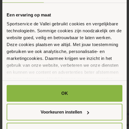
21
Mei 2026
Een ervaring op maat
Sportservice de Vallei gebruikt cookies en vergelijkbare
14:30 - 15:30
technologieën. Sommige cookies zijn noodzakelijk om de
Klaphekweg 40, Ede
website goed, veilig en betrouwbaar te laten werken.
Deze cookies plaatsen we altijd. Met jouw toestemming
gebruiken we ook analytische, personalisatie- en
Meer informatie
marketingcookies. Daarmee krijgen we inzicht in het
gebruik van onze website, verbeteren we onze diensten
Maak favoriet
en kunnen we content en advertenties beter afstemmen
op jouw interesses. Hierbij kunnen gegevens worden
gedeeld met externe partners.
Gerelateerde activiteiten
OK
Klik op ‘OK’ om alle cookies te accepteren. Kies ‘Alleen
noodzakelijk’ om alleen noodzakelijke cookies toe te
Voorkeuren instellen
staan. Via ‘Voorkeuren instellen’ kun je per categorie
kiezen welke cookies je accepteert. Je kunt je keuze op
9
9
Banenzwemmen, Gemeente Ede, Jongeren,
4kids, Gemeente 
ieder moment wijzigen via onze cookie-instellingen. Meer
Augustus 2026
Augustus 2026