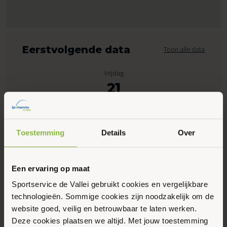
Eerstvolgende data
Toon alle data
Vrijdag
21
Augustus 2026
Toestemming
Details
Over
09:00 - 10:00
Peppelensteeg 1, Ede
Een ervaring op maat
Maak favoriet
Sportservice de Vallei gebruikt cookies en vergelijkbare
technologieën. Sommige cookies zijn noodzakelijk om de
website goed, veilig en betrouwbaar te laten werken.
Gerelateerde activiteiten
Deze cookies plaatsen we altijd. Met jouw toestemming