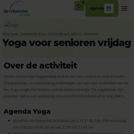
0
Agenda
Ga naar de inhoud
Bewegen, Gemeente Ede, Gezondheid, MBVO, Senioren
Yoga voor senioren vrijdag
Over de activiteit
Onder deskundige begeleiding werk je aan een soepel en sterk lichaam.
Ontspannings- en ademhalingsoefeningen zijn een vast onderdeel van de
les. Yoga zorgt voor balans, rust en nieuwe energie. De yogalessen zijn
populair. Het is wel verstandig om vooraf te informeren of er nog plek is.
Agenda Yoga
Buurthuis de Meerpaal, Industrielaan 1, 6717 EL Ede. Elke maandag
van 9.00 tot 10.00 uur en van 12:45 tot 13:45 uur.
Wijkhuis de Wulp, Wulplaan 9-2, 6713 BT Ede. Elke maandag van