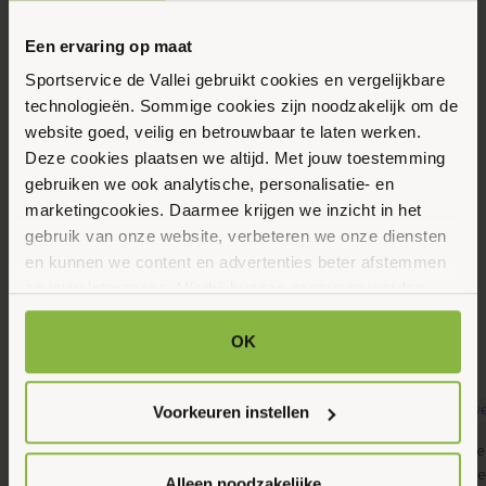
Vrijdag
21
Een ervaring op maat
Augustus 2026
Sportservice de Vallei gebruikt cookies en vergelijkbare
technologieën. Sommige cookies zijn noodzakelijk om de
website goed, veilig en betrouwbaar te laten werken.
09:00 - 10:00
Deze cookies plaatsen we altijd. Met jouw toestemming
Hof van Sint Pieter 41, Bennekom
gebruiken we ook analytische, personalisatie- en
marketingcookies. Daarmee krijgen we inzicht in het
gebruik van onze website, verbeteren we onze diensten
Maak favoriet
en kunnen we content en advertenties beter afstemmen
op jouw interesses. Hierbij kunnen gegevens worden
gedeeld met externe partners.
Gerelateerde activiteiten
OK
Klik op ‘OK’ om alle cookies te accepteren. Kies ‘Alleen
noodzakelijk’ om alleen noodzakelijke cookies toe te
Voorkeuren instellen
staan. Via ‘Voorkeuren instellen’ kun je per categorie
9
9
kiezen welke cookies je accepteert. Je kunt je keuze op
Banenzwemmen, Gemeente Ede, Jongeren,
4kids, Gemeente 
Augustus 2026
Augustus 2026
ieder moment wijzigen via onze cookie-instellingen. Meer
Senioren, Volwassenen, Zwemmen
Peuters en kleut
Alleen noodzakelijke