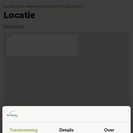
Kosten voor deelname bedragen € 5,65 per les.
Locatie
Plan je route
Toestemming
Details
Over