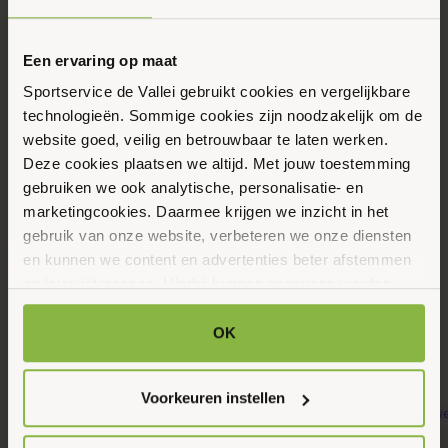
Eerstvolgende data
Toon alle data
Maandag
Een ervaring op maat
17
Sportservice de Vallei gebruikt cookies en vergelijkbare
Augustus 2026
technologieën. Sommige cookies zijn noodzakelijk om de
website goed, veilig en betrouwbaar te laten werken.
Deze cookies plaatsen we altijd. Met jouw toestemming
09:30 - 10:30
gebruiken we ook analytische, personalisatie- en
Wulplaan 9-2, Ede
marketingcookies. Daarmee krijgen we inzicht in het
gebruik van onze website, verbeteren we onze diensten
en kunnen we content en advertenties beter afstemmen
Maak favoriet
op jouw interesses. Hierbij kunnen gegevens worden
gedeeld met externe partners.
OK
Gerelateerde activiteiten
Klik op ‘OK’ om alle cookies te accepteren. Kies ‘Alleen
noodzakelijk’ om alleen noodzakelijke cookies toe te
Voorkeuren instellen
staan. Via ‘Voorkeuren instellen’ kun je per categorie
kiezen welke cookies je accepteert. Je kunt je keuze op
9
9