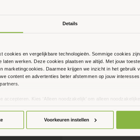
Details
ikt cookies en vergelijkbare technologieën. Sommige cookies zij
te laten werken. Deze cookies plaatsen we altijd. Met jouw toe
 en marketingcookies. Daarmee krijgen we inzicht in het gebruik 
we content en advertenties beter afstemmen op jouw interesses
partners.
te accepteren. Kies ‘Alleen noodzakelijk’ om alleen noodzakelijke
 per categorie kiezen welke cookies je accepteert. Je kunt je ke
 Meer informatie vind je in ons
cookiebeleid en onze privacyver
ke
Voorkeuren instellen