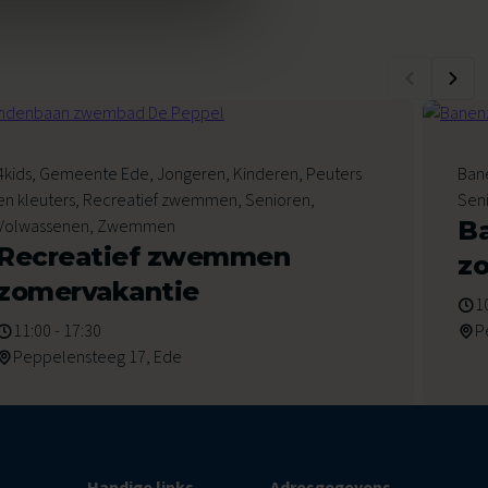
8
4kids, Gemeente Ede, Jongeren, Kinderen, Peuters
Ban
Augustus 2026
Au
en kleuters, Recreatief zwemmen, Senioren,
Sen
Volwassenen, Zwemmen
B
Recreatief zwemmen
z
zomervakantie
1
11:00 - 17:30
P
Peppelensteeg 17, Ede
Handige links
Adresgegevens