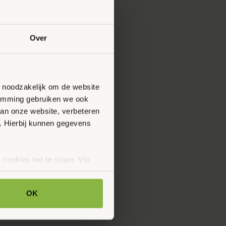
Over
n noodzakelijk om de website
stemming gebruiken we ook
van onze website, verbeteren
. Hierbij kunnen gegevens
 cookies toe te staan. Via
uze op ieder moment wijzigen
klaring.
OK