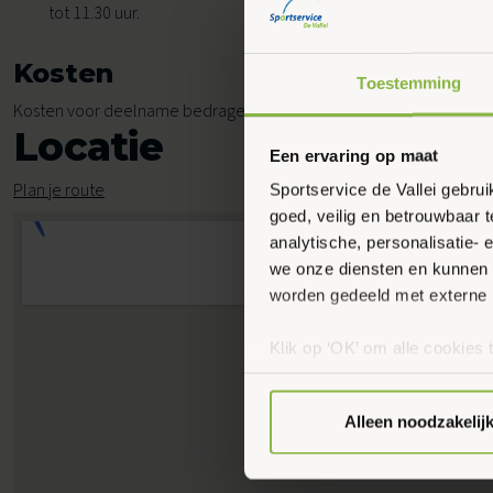
tot 11.30 uur.
Kosten
Toestemming
Kosten voor deelname bedragen € 5,65 per les.
Locatie
Een ervaring op maat
Plan je route
Sportservice de Vallei gebru
goed, veilig en betrouwbaar 
analytische, personalisatie-
we onze diensten en kunnen 
worden gedeeld met externe 
Klik op ‘OK’ om alle cookies 
‘Voorkeuren instellen’ kun je
via onze cookie-instellingen.
Alleen noodzakelij