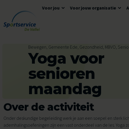
Voor jou
Voor jouw organisatie
Ga naar de inhoud
Algemene informatie
Advies en ondersteuning
Overzicht accommodaties
Bewegen, Gemeente Ede, Gezondheid, MBVO, Senio
Yoga voor
Openingstijden
Lokaal Sportakkoord
Algemene voorwaarden
Tickets en reserveren
Meedoen
Tarieven
senioren
Tarieven
Veelgestelde vragen
maandag
Ons aanbod voor jou
Zwemles
Over de activiteit
Voor kinderen
Voor scholen
Onder deskundige begeleiding werk je aan een soepel en sterk li
Avond4Daagse
ademhalingsoefeningen zijn een vast onderdeel van de les. Yoga zo