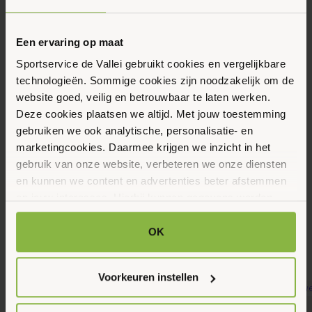
Eerstvolgende data
Toon alle data
Dinsdag
Een ervaring op maat
11
Sportservice de Vallei gebruikt cookies en vergelijkbare
Augustus 2026
technologieën. Sommige cookies zijn noodzakelijk om de
website goed, veilig en betrouwbaar te laten werken.
Deze cookies plaatsen we altijd. Met jouw toestemming
09:00 - 10:00
gebruiken we ook analytische, personalisatie- en
Wulplaan 9-2, Ede
marketingcookies. Daarmee krijgen we inzicht in het
gebruik van onze website, verbeteren we onze diensten
en kunnen we content en advertenties beter afstemmen
Maak favoriet
op jouw interesses. Hierbij kunnen gegevens worden
gedeeld met externe partners.
OK
Gerelateerde activiteiten
Klik op ‘OK’ om alle cookies te accepteren. Kies ‘Alleen
noodzakelijk’ om alleen noodzakelijke cookies toe te
Voorkeuren instellen
staan. Via ‘Voorkeuren instellen’ kun je per categorie
kiezen welke cookies je accepteert. Je kunt je keuze op
8
8