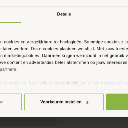
Details
ikt cookies en vergelijkbare technologieën. Sommige cookies zij
te laten werken. Deze cookies plaatsen we altijd. Met jouw toe
 en marketingcookies. Daarmee krijgen we inzicht in het gebruik 
we content en advertenties beter afstemmen op jouw interesses
partners.
te accepteren. Kies ‘Alleen noodzakelijk’ om alleen noodzakelijke
 per categorie kiezen welke cookies je accepteert. Je kunt je ke
 Meer informatie vind je in ons
cookiebeleid en onze privacyver
ke
Voorkeuren instellen