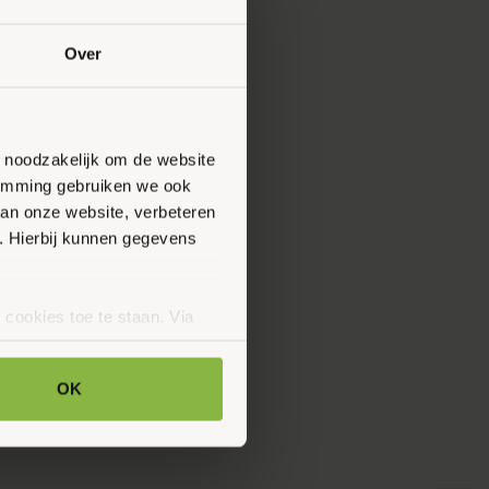
Over
n noodzakelijk om de website
stemming gebruiken we ook
van onze website, verbeteren
. Hierbij kunnen gegevens
 cookies toe te staan. Via
uze op ieder moment wijzigen
klaring.
OK