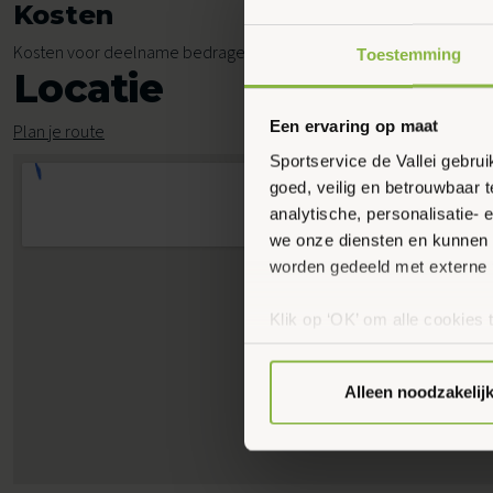
Kosten
Kosten voor deelname bedragen € 5,65 per les.
Toestemming
Locatie
Een ervaring op maat
Plan je route
Sportservice de Vallei gebru
goed, veilig en betrouwbaar 
analytische, personalisatie-
we onze diensten en kunnen 
worden gedeeld met externe 
Klik op ‘OK’ om alle cookies 
‘Voorkeuren instellen’ kun je
via onze cookie-instellingen.
Alleen noodzakelij