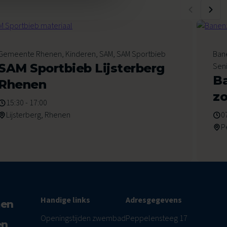
6
Gemeente Rhenen, Kinderen, SAM, SAM Sportbieb
Ban
Augustus 2026
Au
SAM Sportbieb Lijsterberg
Sen
B
Rhenen
z
15:30 - 17:00
Lijsterberg, Rhenen
0
P
Handige links
Adresgegevens
men
Openingstijden zwembad
Peppelensteeg 17
en