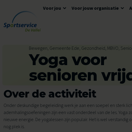
Voor jou
Voor jouw organisatie
Ga naar de inhoud
Algemene informatie
Advies en ondersteuning
Overzicht accommodaties
Bewegen, Gemeente Ede, Gezondheid, MBVO, Senio
Yoga voor
Openingstijden
Lokaal Sportakkoord
Algemene voorwaarden
Tickets en reserveren
Meedoen
Tarieven
senioren vri
Tarieven
Veelgestelde vragen
Over de activiteit
Ons aanbod voor jou
Zwemles
Onder deskundige begeleiding werk je aan een soepel en sterk li
ademhalingsoefeningen zijn een vast onderdeel van de les. Yoga zo
Voor kinderen
Voor scholen
nieuwe energie. De yogalessen zijn populair. Het is wel verstandig 
Avond4Daagse
nog plek is.