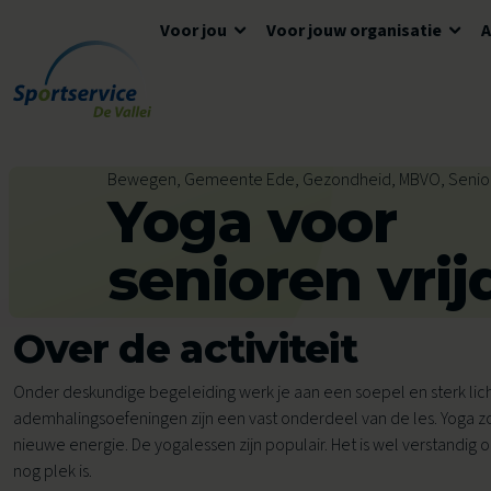
Voor jou
Voor jouw organisatie
Ga naar de inhoud
Algemene informatie
Advies en ondersteuning
Overzicht accommodaties
Bewegen, Gemeente Ede, Gezondheid, MBVO, Senio
Yoga voor
Openingstijden
Lokaal Sportakkoord
Algemene voorwaarden
Tickets en reserveren
Meedoen
Tarieven
senioren vri
Tarieven
Veelgestelde vragen
Over de activiteit
Ons aanbod voor jou
Zwemles
Onder deskundige begeleiding werk je aan een soepel en sterk li
ademhalingsoefeningen zijn een vast onderdeel van de les. Yoga zo
Voor kinderen
Voor scholen
nieuwe energie. De yogalessen zijn populair. Het is wel verstandig 
Avond4Daagse
nog plek is.