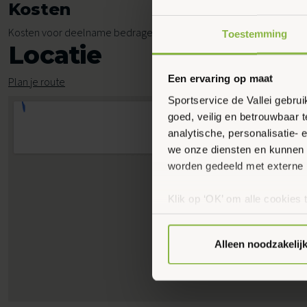
Kosten
Kosten voor deelname bedragen € 5,65 per les.
Toestemming
Locatie
Een ervaring op maat
Plan je route
Sportservice de Vallei gebru
goed, veilig en betrouwbaar 
analytische, personalisatie-
we onze diensten en kunnen 
worden gedeeld met externe 
Klik op ‘OK’ om alle cookies 
‘Voorkeuren instellen’ kun je
via onze cookie-instellingen.
Alleen noodzakelij