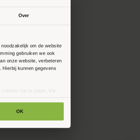
Over
n noodzakelijk om de website
stemming gebruiken we ook
van onze website, verbeteren
. Hierbij kunnen gegevens
 cookies toe te staan. Via
uze op ieder moment wijzigen
klaring.
OK