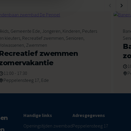
8
4kids, Gemeente Ede, Jongeren, Kinderen, Peuters
Ban
Augustus 2026
Au
en kleuters, Recreatief zwemmen, Senioren,
Sen
Volwassenen, Zwemmen
B
Recreatief zwemmen
z
zomervakantie
1
11:00 - 17:30
P
Peppelensteeg 17, Ede
Handige links
Adresgegevens
men
Openingstijden zwembad
Peppelensteeg 17
en