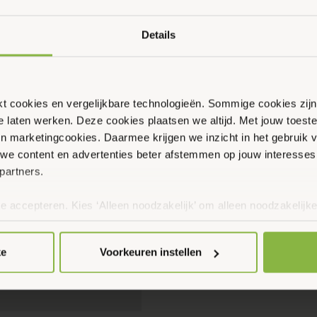
Details
ikt cookies en vergelijkbare technologieën. Sommige cookies zij
te laten werken. Deze cookies plaatsen we altijd. Met jouw toe
 en marketingcookies. Daarmee krijgen we inzicht in het gebruik 
we content en advertenties beter afstemmen op jouw interesses
partners.
te accepteren. Kies ‘Alleen noodzakelijk’ om alleen noodzakelijke
 per categorie kiezen welke cookies je accepteert. Je kunt je ke
 Meer informatie vind je in ons
cookiebeleid en onze privacyver
ke
Voorkeuren instellen