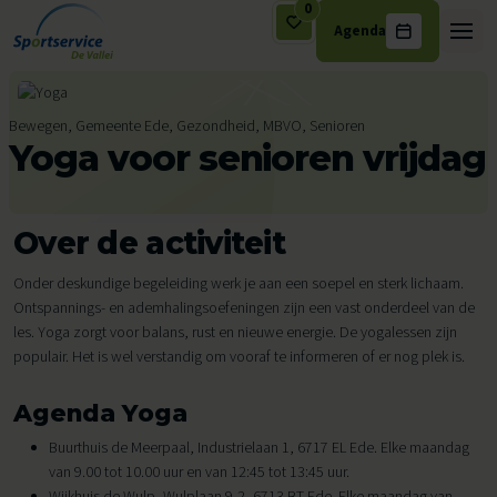
0
Agenda
Ga naar de inhoud
Bewegen, Gemeente Ede, Gezondheid, MBVO, Senioren
Yoga voor senioren vrijdag
Over de activiteit
Onder deskundige begeleiding werk je aan een soepel en sterk lichaam.
Ontspannings- en ademhalingsoefeningen zijn een vast onderdeel van de
les. Yoga zorgt voor balans, rust en nieuwe energie. De yogalessen zijn
populair. Het is wel verstandig om vooraf te informeren of er nog plek is.
Agenda Yoga
Buurthuis de Meerpaal, Industrielaan 1, 6717 EL Ede. Elke maandag
van 9.00 tot 10.00 uur en van 12:45 tot 13:45 uur.
Wijkhuis de Wulp, Wulplaan 9-2, 6713 BT Ede. Elke maandag van