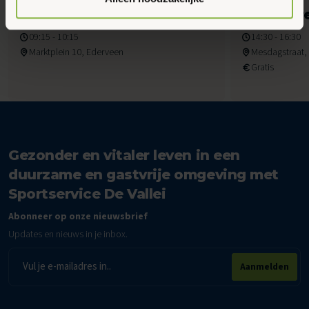
informatie vind je in ons
cookiebeleid en onze
maandag
Maander
privacyverklaring.
09:15 - 10:15
14:30 - 16:30
Marktplein 10, Ederveen
Mesdagstraat,
Gratis
Gezonder en vitaler leven in een
duurzame en gastvrije omgeving met
Sportservice De Vallei
Abonneer op onze nieuwsbrief
Updates en nieuws in je inbox.
E-
Aanmelden
mailadres