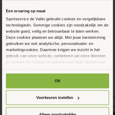
Vrijdag
21
Een ervaring op maat
Augustus 2026
Sportservice de Vallei gebruikt cookies en vergelijkbare
technologieën. Sommige cookies zijn noodzakelijk om de
website goed, veilig en betrouwbaar te laten werken.
09:00 - 10:00
Deze cookies plaatsen we altijd. Met jouw toestemming
Hof van Sint Pieter 41, Bennekom
gebruiken we ook analytische, personalisatie- en
marketingcookies. Daarmee krijgen we inzicht in het
gebruik van onze website, verbeteren we onze diensten
Maak favoriet
en kunnen we content en advertenties beter afstemmen
op jouw interesses. Hierbij kunnen gegevens worden
gedeeld met externe partners.
Gerelateerde activiteiten
OK
Klik op ‘OK’ om alle cookies te accepteren. Kies ‘Alleen
noodzakelijk’ om alleen noodzakelijke cookies toe te
Voorkeuren instellen
staan. Via ‘Voorkeuren instellen’ kun je per categorie
10
11
kiezen welke cookies je accepteert. Je kunt je keuze op
Bewegen, Gemeente Ede, MBVO, Senioren
Gemeente Ede, K
Augustus 2026
Augustus 2026
ieder moment wijzigen via onze cookie-instellingen. Meer
Fitles voor senioren
SAM Spor
Alleen noodzakelijke