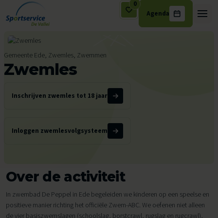
0
Agenda
Ga naar de inhoud
Gemeente Ede, Zwemles, Zwemmen
Zwemles
Inschrijven zwemles tot 18 jaar
Inloggen zwemlesvolgsysteem
Over de activiteit
In zwembad De Peppel in Ede begeleiden we kinderen op een speelse en
positieve manier richting het officiële Zwem-ABC. We oefenen niet alleen
de vier basiszwemslagen (schoolslag, borstcrawl, rugslag en rugcrawl),