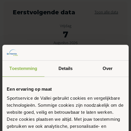
Eerstvolgende data
Toon alle data
Vrijdag
7
Augustus 2026
08:30 - 10:05
Toestemming
Details
Over
Peppelensteeg 17, Ede
Een ervaring op maat
Maak favoriet
Sportservice de Vallei gebruikt cookies en vergelijkbare
technologieën. Sommige cookies zijn noodzakelijk om de
Gerelateerde activiteiten
website goed, veilig en betrouwbaar te laten werken.
Deze cookies plaatsen we altijd. Met jouw toestemming
gebruiken we ook analytische, personalisatie- en