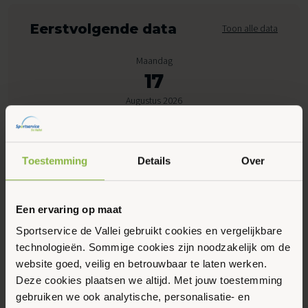
Eerstvolgende data
Toon alle data
Maandag
17
Augustus 2026
08:30 - 10:05
Toestemming
Details
Over
Peppelensteeg 17, Ede
Een ervaring op maat
Maak favoriet
Sportservice de Vallei gebruikt cookies en vergelijkbare
technologieën. Sommige cookies zijn noodzakelijk om de
Gerelateerde activiteiten
website goed, veilig en betrouwbaar te laten werken.
Deze cookies plaatsen we altijd. Met jouw toestemming
gebruiken we ook analytische, personalisatie- en