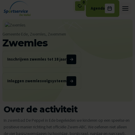
0
Agenda
Ga naar de inhoud
Gemeente Ede, Zwemles, Zwemmen
Zwemles
Inschrijven zwemles tot 18 jaar
Inloggen zwemlesvolgsysteem
Over de activiteit
In zwembad De Peppel in Ede begeleiden we kinderen op een speelse en
positieve manier richting het officiële Zwem-ABC. We oefenen niet alleen
de vier basiszwemslagen (schoolslag, borstcrawl, rugslag en rugcrawl),