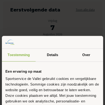
Eerstvolgende data
Toon alle data
Vrijdag
7
Augustus 2026
08:30 - 10:05
Toestemming
Details
Over
Peppelensteeg 17, Ede
Een ervaring op maat
Maak favoriet
Sportservice de Vallei gebruikt cookies en vergelijkbare
technologieën. Sommige cookies zijn noodzakelijk om de
Gerelateerde activiteiten
website goed, veilig en betrouwbaar te laten werken.
Deze cookies plaatsen we altijd. Met jouw toestemming
gebruiken we ook analytische, personalisatie- en