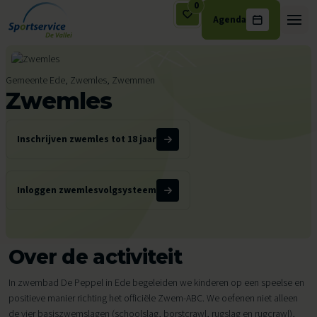
0
Agenda
Ga naar de inhoud
Gemeente Ede, Zwemles, Zwemmen
Zwemles
Inschrijven zwemles tot 18 jaar
Inloggen zwemlesvolgsysteem
Over de activiteit
In zwembad De Peppel in Ede begeleiden we kinderen op een speelse en
positieve manier richting het officiële Zwem-ABC. We oefenen niet alleen
de vier basiszwemslagen (schoolslag, borstcrawl, rugslag en rugcrawl),