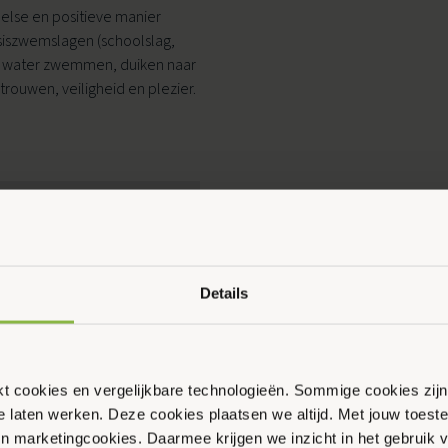
lse en positieve manier
asiszwemslagen (schoolslag,
er water zwemmen, duiken naar
trouwen, veiligheid en plezier.
Ouder & Kind Beweegfeest
Multisport
Sportbieb
AquaKids
Scan & Play
Details
ikt cookies en vergelijkbare technologieën. Sommige cookies zij
te laten werken. Deze cookies plaatsen we altijd. Met jouw toe
 en marketingcookies. Daarmee krijgen we inzicht in het gebruik 