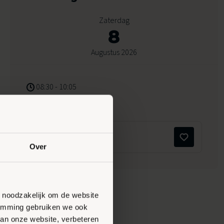
Zaterdag
8
Augustus 2026
08:30 - 10:05
Peppelensteeg 17, Ede
Maak favoriet
Over
n noodzakelijk om de website
stemming gebruiken we ook
van onze website, verbeteren