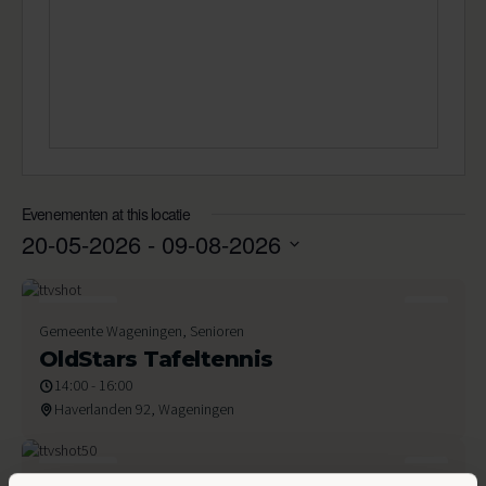
Evenementen at this locatie
20-05-2026
 - 
09-08-2026
Selecteer
een
datum.
21
Gemeente Wageningen, Senioren
Mei 2026
OldStars Tafeltennis
14:00 - 16:00
Haverlanden 92, Wageningen
20