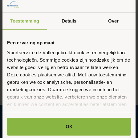
Gemeente Wageningen, Senioren
Mei 2026
Tafeltennis overdag 50+
13:30 - 16:30
Toestemming
Details
Over
Haverlanden 92, Wageningen
Vorige
Vandaag
Een ervaring op maat
Evene
Volgende
Evenementen
Sportservice de Vallei gebruikt cookies en vergelijkbare
technologieën. Sommige cookies zijn noodzakelijk om de
Abonneer op kalender
website goed, veilig en betrouwbaar te laten werken.
Deze cookies plaatsen we altijd. Met jouw toestemming
gebruiken we ook analytische, personalisatie- en
marketingcookies. Daarmee krijgen we inzicht in het
gebruik van onze website, verbeteren we onze diensten
en kunnen we content en advertenties beter afstemmen
op jouw interesses. Hierbij kunnen gegevens worden
gedeeld met externe partners.
OK
Gezonder en vitaler leven in een
Klik op ‘OK’ om alle cookies te accepteren. Kies ‘Alleen
duurzame en gastvrije omgeving met