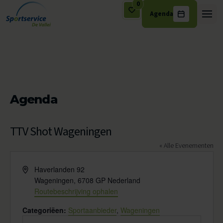
0
Agenda
Ga naar de inhoud
Agenda
TTV Shot Wageningen
« Alle Evenementen
Adres
Haverlanden 92
Wageningen
,
6708 GP
Nederland
Routebeschrijving ophalen
Categoriëen:
Sportaanbieder
,
Wageningen