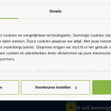
Algemeen, Gemeente Ede, Jongeren, Kinderen,
Details
Senioren, Volwassenen, Zwemmen
Zwembad De Peppel
Ouder & Kind Beweegfeest
weekje dicht voor groot
Multisport
ikt cookies en vergelijkbare technologieën. Sommige cookies zij
onderhoud
te laten werken. Deze cookies plaatsen we altijd. Met jouw toe
Sportbieb
 en marketingcookies. Daarmee krijgen we inzicht in het gebruik 
we content en advertenties beter afstemmen op jouw interesses
AquaKids
partners.
1 min
Scan & Play
te accepteren. Kies ‘Alleen noodzakelijk’ om alleen noodzakelijke
 per categorie kiezen welke cookies je accepteert. Je kunt je ke
 Meer informatie vind je in ons
cookiebeleid en onze privacyver
ke
Voorkeuren instellen
Ik wil zwem
Ik wil beweg