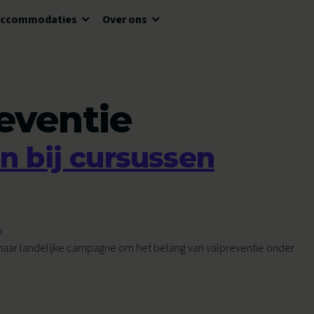
Accommodaties
Over ons
Voor kinderen
Bewegingsonderwijs
eventie
Voor jongeren
SAM Schoolsport
n bij cursussen
Voor volwassenen
SAM School Olympiade
Voor senioren
Aangepast sporten
Evenementen
in haar landelijke campagne om het belang van valpreventie onder
ntie