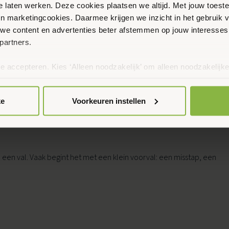
te laten werken. Deze cookies plaatsen we altijd. Met jouw toe
n Verleden Tijd. Vanwege het succes van de eerdere groep en de
 en marketingcookies. Daarmee krijgen we inzicht in het gebruik 
we content en advertenties beter afstemmen op jouw interesses
partners.
te accepteren. Kies ‘Alleen noodzakelijk’ om alleen noodzakelijke
e
 per categorie kiezen welke cookies je accepteert. Je kunt je ke
eenkomst
 Meer informatie vind je in ons
cookiebeleid en onze privacyver
ke
Voorkeuren instellen
en val. Vaak begint het met een klein voorval: een misstap, een
 Ede