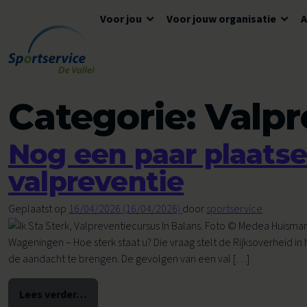
Voor jou
Voor jouw organisatie
Ga naar de inhoud
Algemene informatie
Advies en ondersteuning
Overzicht accommodaties
Categorie:
Valpr
Openingstijden
Lokaal Sportakkoord
Algemene voorwaarden
Nog een paar plaatse
Tickets en reserveren
Meedoen
Tarieven
valpreventie
Tarieven
Veelgestelde vragen
Geplaatst op
16/04/2026
(16/04/2026)
door
sportservice
Ons aanbod voor jou
Zwemles
Wageningen – Hoe sterk staat u? Die vraag stelt de Rijksoverheid 
de aandacht te brengen. De gevolgen van een val […]
Voor kinderen
Voor scholen
Avond4Daagse
Lees verder…
from Nog een paar plaatsen bij cursussen valpreve