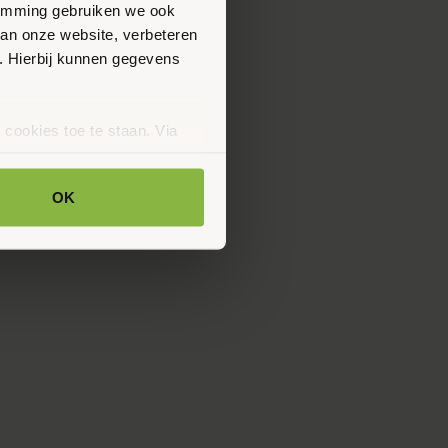
stemming gebruiken we ook
van onze website, verbeteren
. Hierbij kunnen gegevens
 cookies toe te staan. Via
uze op ieder moment wijzigen
klaring.
OK