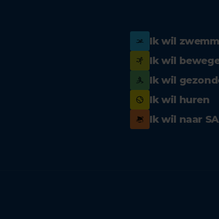
Ik wil zwem
Ik wil beweg
Ik wil gezond
Ik wil huren
Ik wil naar S