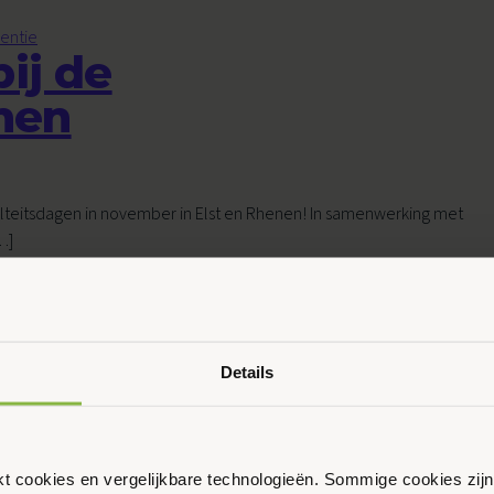
entie
bij de
nen
Ouder & Kind Beweegfeest
Multisport
Sportbieb
 Vitalteitsdagen in november in Elst en Rhenen! In samenwerking met
…]
AquaKids
Scan & Play
Rhenen
t en bewegen
,
Valpreventie
,
Volwassenen
Getagd
doortrappen
,
Details
g
 cursus in Rhenen
ikt cookies en vergelijkbare technologieën. Sommige cookies zij