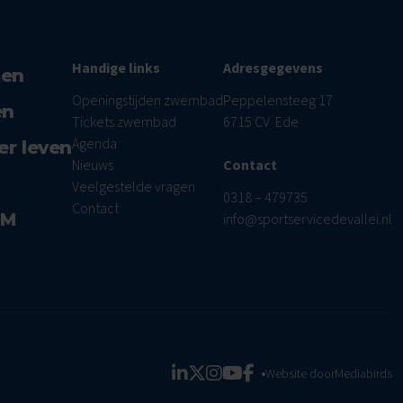
Handige links
Adresgegevens
men
Openingstijden zwembad
Peppelensteeg 17
en
Tickets zwembad
6715 CV Ede
Agenda
er leven
Nieuws
Contact
Veelgestelde vragen
0318 – 479735
Contact
AM
info@sportservicedevallei.nl
Website door
Mediabirds