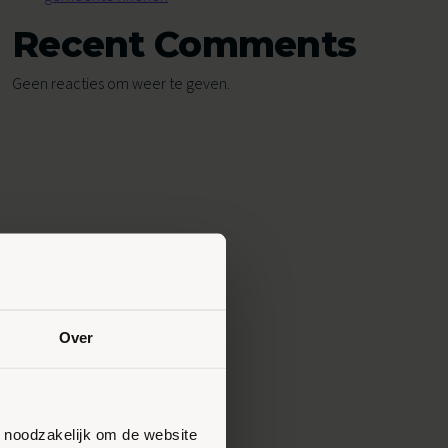
Recent Comments
Geen reacties om weer te geven.
Over
n noodzakelijk om de website