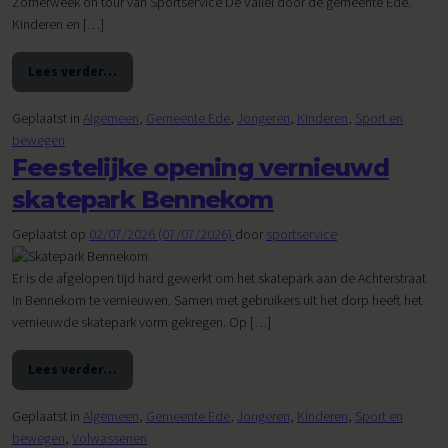
Zomerweek on tour van Sportservice De Vallei door de gemeente Ede.
Kinderen en […]
Lees verder…
from SAM Zomerweek on tour in Ede, Lunteren en Wekero
Geplaatst in
Algemeen
,
Gemeente Ede
,
Jongeren
,
Kinderen
,
Sport en
bewegen
Feestelijke opening vernieuwd
skatepark Bennekom
Geplaatst op
02/07/2026
(07/07/2026)
door
sportservice
Er is de afgelopen tijd hard gewerkt om het skatepark aan de Achterstraat
in Bennekom te vernieuwen. Samen met gebruikers uit het dorp heeft het
vernieuwde skatepark vorm gekregen. Op […]
Lees verder…
from Feestelijke opening vernieuwd skatepark Bennekom
Geplaatst in
Algemeen
,
Gemeente Ede
,
Jongeren
,
Kinderen
,
Sport en
bewegen
,
Volwassenen