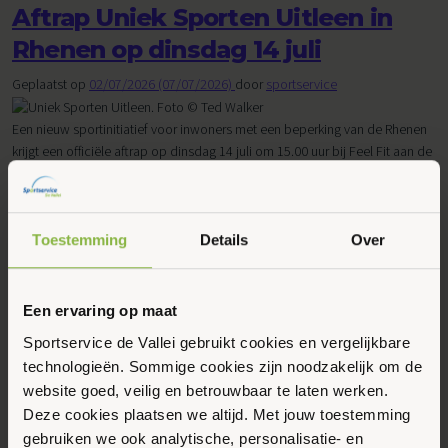
Aftrap Uniek Sporten Uitleen in
Rhenen op dinsdag 14 juli
Geplaatst op
02/07/2026
(07/07/2026)
door
sportservice
Een nieuw sportinitiatief voor inwoners met een beperking van de Rhenen
krijgt een officiële aftrap op dinsdag 14 juli om 15.00 uur bij Feel Fit aan de
Groeneweg 58 in […]
Lees verder…
from Aftrap Uniek Sporten Uitleen in Rhenen op dinsdag 14 j
Toestemming
Details
Over
Geplaatst in
Algemeen
,
Gemeente Rhenen
,
Jongeren
,
Kinderen
,
Senioren
,
Sport en bewegen
,
sportaanbieders
,
Volwassenen
Eerste Uniek Sporten Certificaat
Een ervaring op maat
Sportservice de Vallei gebruikt cookies en vergelijkbare
in Wageningen voor Sportclub
technologieën. Sommige cookies zijn noodzakelijk om de
Waag
website goed, veilig en betrouwbaar te laten werken.
Deze cookies plaatsen we altijd. Met jouw toestemming
Geplaatst op
23/06/2026
(23/06/2026)
door
sportservice
gebruiken we ook analytische, personalisatie- en