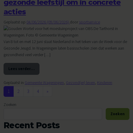
gezonde leefstijl om in concrete
acties
Geplaatst op
04/06/2026
(09/06/2026)
door
sportservice
Van 8 tot en met 12 juni staat Nederland in het teken van de Week voor de
Gezonde Jeugd. In Wageningen laten basisscholen zien dat werken aan
gezondheid veel verder […]
Lees verder…
from Wageningse scholen zetten gezonde leefstijl om in co
Geplaatst in
Gemeente Wageningen
,
Gezond(er) leven
,
Kinderen
Berichten navigatie
1
2
3
4
»
Zoeken
Zoeken
Recent Posts