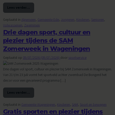
Lees verder…
from Volop zwemplezier in de zomervakantie bij zwembad 
Geplaatst in
Algemeen
,
Gemeente Ede
,
Jongeren
,
Kinderen
,
Senioren
,
Volwassenen
,
Zwemmen
Drie dagen sport, cultuur en
plezier tijdens de SAM
Zomerweek in Wageningen
Geplaatst op
09/07/2026
(09/07/2026)
door
sportservice
Drie dagen vol sport, cultuur en plezier bij SAM Zomerweek in Wageningen.
Van 21 t/m 23 juli vormt het sportveld achter zwembad De Bongerd het
decor voor een gevarieerd programma […]
Lees verder…
from Drie dagen sport, cultuur en plezier tijdens de SAM
Geplaatst in
Gemeente Wageningen
,
Kinderen
,
SAM
,
Sport en bewegen
Gratis sporten en plezier tijdens