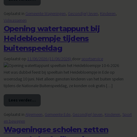
from Kinderen gezond laten opgroeien zou vanzelfspreken
Geplaatst in
Gemeente Wageningen
,
Gezond(er) leven
,
Kinderen
,
Volwassenen
Opening watertappunt bij
Heidebloempje tijdens
buitenspeeldag
Geplaatst op
11/06/2026
(11/06/2026)
door
sportservice
Het was dubbel feest bij speeltuin het Heidebloempje in Ede op
woensdag 10 juni. Niet alleen genoten kinderen van het buiten spelen
tijdens de Nationale Buitenspeeldag, ze konden ook gratis […]
Lees verder…
from Opening watertappunt bij Heidebloempje tijdens bui
Geplaatst in
Algemeen
,
Gemeente Ede
,
Gezond(er) leven
,
Kinderen
,
Sport
en bewegen
Wageningse scholen zetten