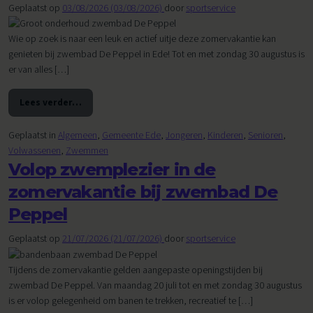
Geplaatst op
03/08/2026
(03/08/2026)
door
sportservice
Wie op zoek is naar een leuk en actief uitje deze zomervakantie kan
genieten bij zwembad De Peppel in Ede! Tot en met zondag 30 augustus is
er van alles […]
Lees verder…
from Zwembad De Peppel weekje dicht voor groot onderh
Geplaatst in
Algemeen
,
Gemeente Ede
,
Jongeren
,
Kinderen
,
Senioren
,
Volwassenen
,
Zwemmen
Volop zwemplezier in de
zomervakantie bij zwembad De
Peppel
Geplaatst op
21/07/2026
(21/07/2026)
door
sportservice
Tijdens de zomervakantie gelden aangepaste openingstijden bij
zwembad De Peppel. Van maandag 20 juli tot en met zondag 30 augustus
is er volop gelegenheid om banen te trekken, recreatief te […]