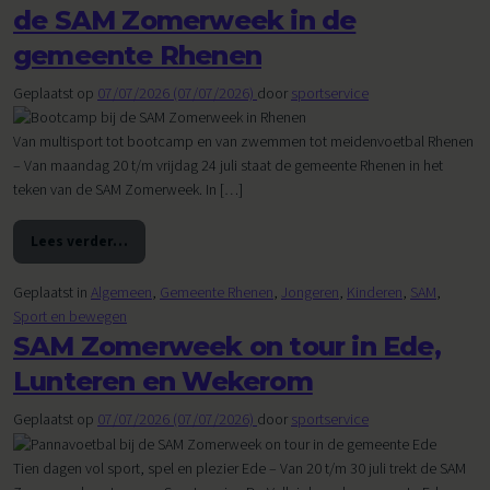
de SAM Zomerweek in de
gemeente Rhenen
Geplaatst op
07/07/2026
(07/07/2026)
door
sportservice
Van multisport tot bootcamp en van zwemmen tot meidenvoetbal Rhenen
– Van maandag 20 t/m vrijdag 24 juli staat de gemeente Rhenen in het
teken van de SAM Zomerweek. In […]
Lees verder…
from Gratis sporten en plezier tijdens de SAM Zomerweek
Geplaatst in
Algemeen
,
Gemeente Rhenen
,
Jongeren
,
Kinderen
,
SAM
,
Sport en bewegen
SAM Zomerweek on tour in Ede,
Lunteren en Wekerom
Geplaatst op
07/07/2026
(07/07/2026)
door
sportservice
Tien dagen vol sport, spel en plezier Ede – Van 20 t/m 30 juli trekt de SAM