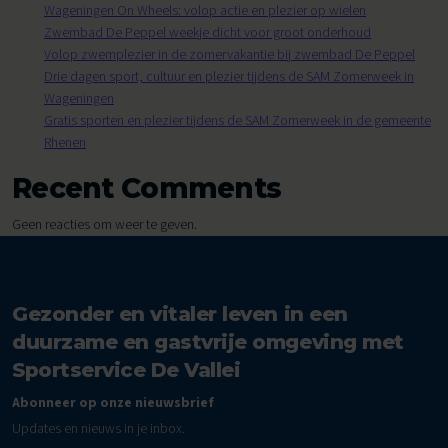
Wageningen On Wheels: volop actie en plezier op wielen
Zwembad De Peppel weekje dicht voor groot onderhoud
Volop zwemplezier in de zomervakantie bij zwembad De Peppel
Drie dagen sport, cultuur en plezier tijdens de SAM Zomerweek in
Wageningen
Gratis sporten en plezier tijdens de SAM Zomerweek in de gemeente
Rhenen
Recent Comments
Geen reacties om weer te geven.
Gezonder en vitaler leven in een
duurzame en gastvrije omgeving met
Sportservice De Vallei
Abonneer op onze nieuwsbrief
Updates en nieuws in je inbox.