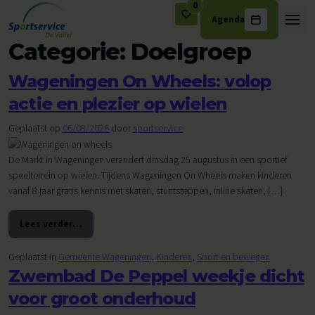
0
Agenda
Ga naar de inhoud
Categorie:
Doelgroep
Wageningen On Wheels: volop
actie en plezier op wielen
Geplaatst op
06/08/2026
door
sportservice
De Markt in Wageningen verandert dinsdag 25 augustus in een sportief
speelterrein op wielen. Tijdens Wageningen On Wheels maken kinderen
vanaf 8 jaar gratis kennis met skaten, stuntsteppen, inline skaten, […]
Lees verder…
from Wageningen On Wheels: volop actie en plezier op wiel
Geplaatst in
Gemeente Wageningen
,
Kinderen
,
Sport en bewegen
Zwembad De Peppel weekje dicht
voor groot onderhoud