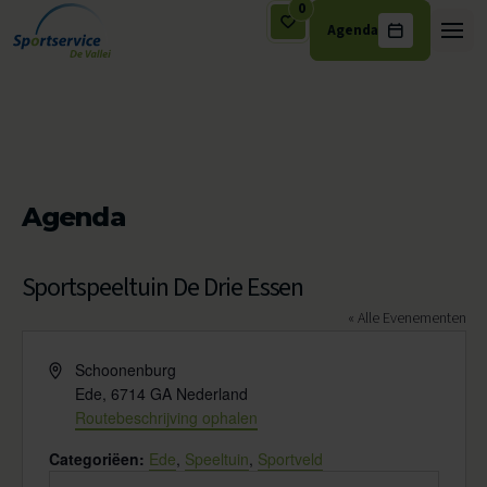
0
Agenda
Ga naar de inhoud
Agenda
Sportspeeltuin De Drie Essen
« Alle Evenementen
Adres
Schoonenburg
Ede
,
6714 GA
Nederland
Routebeschrijving ophalen
Categoriëen:
Ede
,
Speeltuin
,
Sportveld