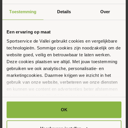
SAM Sportbieb Essenburg Ede
14:00 - 16:00
Toestemming
Details
Over
Schoonenburg, Ede
Gratis
Een ervaring op maat
17
Sportservice de Vallei gebruikt cookies en vergelijkbare
Gemeente Ede, Kinderen, SAM, SAM Sportbieb
Juni 2026
technologieën. Sommige cookies zijn noodzakelijk om de
SAM Sportbieb Essenburg Ede
website goed, veilig en betrouwbaar te laten werken.
14:00 - 16:00
Deze cookies plaatsen we altijd. Met jouw toestemming
Schoonenburg, Ede
gebruiken we ook analytische, personalisatie- en
Gratis
marketingcookies. Daarmee krijgen we inzicht in het
gebruik van onze website, verbeteren we onze diensten
10
en kunnen we content en advertenties beter afstemmen
Gemeente Ede, Kinderen, SAM, SAM Sportbieb
Juni 2026
op jouw interesses. Hierbij kunnen gegevens worden
SAM Sportbieb Essenburg Ede
gedeeld met externe partners.
14:00 - 16:00
OK
Schoonenburg, Ede
Klik op ‘OK’ om alle cookies te accepteren. Kies ‘Alleen
Gratis
noodzakelijk’ om alleen noodzakelijke cookies toe te