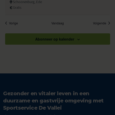
Schoonenburg, Ede
Gratis
Evenementen
Evene
Vorige
Vandaag
Volgende
Abonneer op kalender
Gezonder en vitaler leven in een
duurzame en gastvrije omgeving met
Sportservice De Vallei